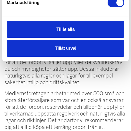
Marknadsföring
Köpa och äga terrängfordon
Tillåt alla
Snö- och terrängfordonsbranschens
medlemsföretag importerar och levererar fordon
Tillåt urval
för terrängen. Importörer och distributörer ansvarar
för att de fordon vi säljer uppfyller de kvalitetskrav
du och myndigheter sätter upp. Dessa inkluderar
naturligtvis alla regler och lagar för till exempel
säkerhet, miljö och driftskvalitet.
Medlemsföretagen arbetar med över 500 små och
stora återförsäljare som var och en också ansvarar
för att de fordon, reservdelar och tillbehör uppfyller
tillverkarnas uppsatta regelverk och naturligtvis alla
lagar och riktlinjer. Det är därför vi rekommenderar
dig att alltid köpa ett terrängfordon från ett