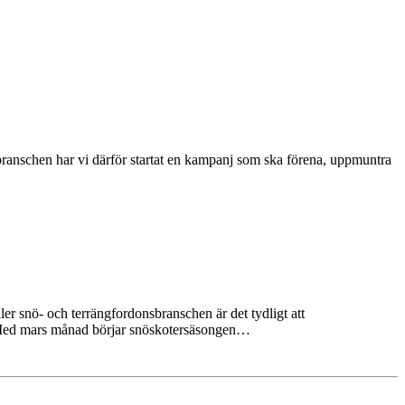
nsbranschen har vi därför startat en kampanj som ska förena, uppmuntra
er snö- och terrängfordonsbranschen är det tydligt att
an. Med mars månad börjar snöskotersäsongen…