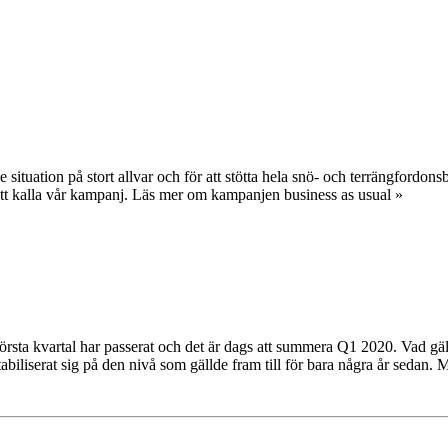
e situation på stort allvar och för att stötta hela snö- och terrängfordo
 att kalla vår kampanj. Läs mer om kampanjen business as usual »
rsta kvartal har passerat och det är dags att summera Q1 2020. Vad gäll
stabiliserat sig på den nivå som gällde fram till för bara några år sed