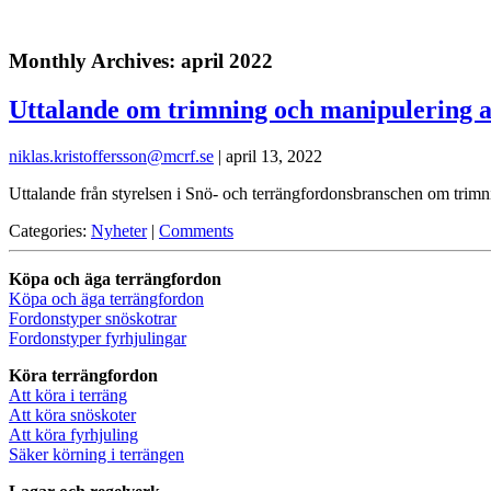
Monthly Archives: april 2022
Uttalande om trimning och manipulering 
niklas.kristoffersson@mcrf.se
|
april 13, 2022
Uttalande från styrelsen i Snö- och terrängfordonsbranschen o
Categories:
Nyheter
|
Comments
Köpa och äga terrängfordon
Köpa och äga terrängfordon
Fordonstyper snöskotrar
Fordonstyper fyrhjulingar
Köra terrängfordon
Att köra i terräng
Att köra snöskoter
Att köra fyrhjuling
Säker körning i terrängen