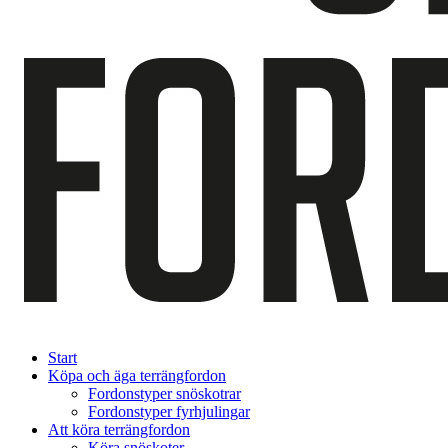
Start
Köpa och äga terrängfordon
Fordonstyper snöskotrar
Fordonstyper fyrhjulingar
Att köra terrängfordon
Köra snöskoter