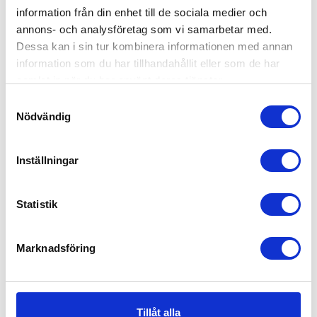
nyregistrerade fyrhjulingarna har marknaden
information från din enhet till de sociala medier och
stabiliserats något i maj 2021 med en uppgång på
annons- och analysföretag som vi samarbetar med.
2% jämfört med samma månad förra året.
Dessa kan i sin tur kombinera informationen med annan
information som du har tillhandahållit eller som de har
samlat in när du har använt deras tjänster.
Samtyckesval
LÄS MER PÅ VÅR SIDA OM REGISTRERINGSSTATISTIK »
Nödvändig
Inställningar
Statistik
Köpa och äga terrängfordon
Köpa och äga terrängfordon
Fordonstyper snöskotrar
Marknadsföring
Fordonstyper fyrhjulingar
Köra terrängfordon
Att köra i terräng
Att köra snöskoter
Tillåt alla