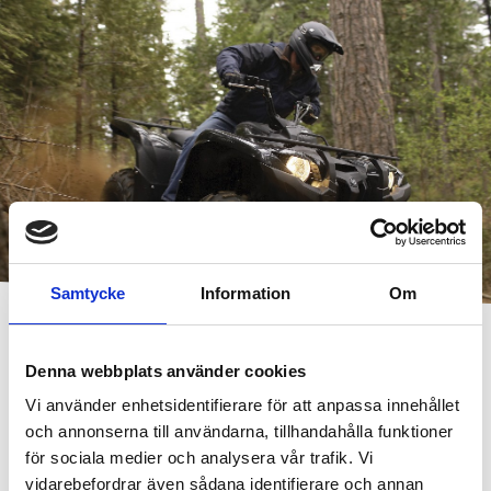
Samtycke
Information
Om
Registreringsstatistik maj 2021
Denna webbplats använder cookies
Små överraskningar i antalet nyregistrerade
Vi använder enhetsidentifierare för att anpassa innehållet
fyrhjulingar
och annonserna till användarna, tillhandahålla funktioner
för sociala medier och analysera vår trafik. Vi
Efter en rekordstart på säsongen för antalet
vidarebefordrar även sådana identifierare och annan