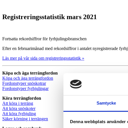
Registreringsstatistik mars 2021
Fortsatta rekordsiffror för fyrhjulingsbranschen
Efter en februarimånad med rekordsiffror i antalet nyregistrerade fyrh
Läs mer på vår sida om registreringsstatistik »
Köpa och äga terrängfordon
Köpa och äga terrängfordon
Fordonstyper snöskotrar
Fordonstyper fyrhjulingar
Köra terrängfordon
Samtycke
Att köra i terräng
Att köra snöskoter
Att köra fyrhjuling
Säker körning i terrängen
Denna webbplats använder 