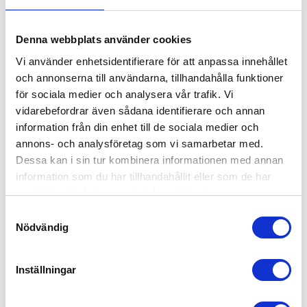
Niklas Kristoffersson.
Bryter vi ner siffrorna är det tydligt att det framförallt Traktor B nu
blivit helt dominerande inom segmentet fyrhjulingar med 49% av
Denna webbplats använder cookies
nyregistreringarna under 2019. På samma sätt är det Mountain-
Vi använder enhetsidentifierare för att anpassa innehållet
maskinerna som dominerar snöskoterbranschen med 43% av
nyregistreringarna.
och annonserna till användarna, tillhandahålla funktioner
för sociala medier och analysera vår trafik. Vi
Trots ett hårt publikt tryck och diskussioner om nya lagar och
regler för terrängfordon är det tydligt att kunderna ser positivt
vidarebefordrar även sådana identifierare och annan
på vad leverantörer och återförsäljare presenterar på
information från din enhet till de sociala medier och
marknaden, avslutar Niklas Kristoffersson, VD för Snö och
annons- och analysföretag som vi samarbetar med.
terrängfordonsbranschen.
Dessa kan i sin tur kombinera informationen med annan
Läs mer på vår sida om registreringsstatistik »
information som du har tillhandahållit eller som de har
samlat in när du har använt deras tjänster.
Köpa och äga terrängfordon
Samtyckesval
Köpa och äga terrängfordon
Nödvändig
Fordonstyper snöskotrar
Fordonstyper fyrhjulingar
Köra terrängfordon
Inställningar
Att köra i terräng
Att köra snöskoter
Att köra fyrhjuling