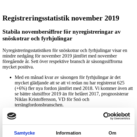
Registreringsstatistik november 2019
Stabila novembersiffror för nyregistreringar av
snöskotrar och fyrhjulingar
Nyregistreringsstatistiken för snöskotrar och fyrhjulingar visar en
mindre nedgång för november 2019 jämfört med november
föregående år. Sett över respektive bransch är säsongssiffrorna
mycket positiva.
Med en månad kvar av säsongen för fyrhjulingar är det
mycket glädjande att se att vi redan nu har registrerat 625
(+6%) fler nya fordon jämfört med 2018. Vi kommer även att
se bättre slutsiffror 2019 än för helåret 2017, prognosisterar
Niklas Kristoffersson, VD för Snö och
terrängfordonsbranschen.
Även om vi har en mycket svag nedgång av antalet
nyregistrerade snöskotrar under säsongsinledningen (-4%) är
det mycket positiva siffror för branschen efter de två senaste
årens rekord. Den svenska snöskoterbranschens hårda arbete
och våra kunders intresse fortsätter vara rekordhögt, menar
Samtycke
Information
Om