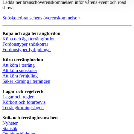
Ladda ner branschöverenskommelsen inför vårens event och road
shows.
Snöskoterbranschens överenskommelse »
Köpa och äga terrängfordon
Köpa och äga terrängfordon
Fordonstyper snöskotrar
Fordonstyper fyrhjulingar
Köra terrängfordon
Att köra i terräng
Att köra snöskoter
Att köra fyrhjuling
Säker körning i terrängen
Lagar och regelverk
Lagar och regler
Körkort och förarbevis
Terrängkörningslagen
Snö- och terrängbranschen
Nyheter
Statistik
Opinionsbildning