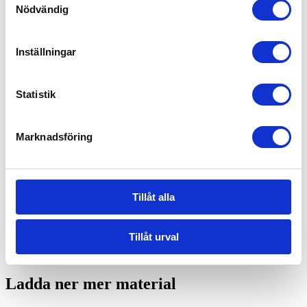
tenderar till att skapa folksamlingar och dels för att myndigheternas
Nödvändig
regelverk är skarpare vad gäller just matservering. Alkohol serveras
inte vid 2021 års aktiviteter i samband med road-showerna.
Inställningar
Toaletter mm.
Noggranna skyltar och avståndsmarkeringar ska sättas upp om vad
som gäller vid toalettbesök. Generösa möjligheter till att tvätta
Statistik
händer och att sprita dem ska finnas.
Handskar och kläder
Marknadsföring
Snöskoteråkning är en utomhusaktivitet. Även om värmen kan ha
kommit till liten del rekommenderas arrangörer och kunder att ha
handskar på sig under hela aktiviteten/besöket.
Information och skyltar
Tillåt alla
Regler, lagar och rekommendationer rörande Covid-19 är många
och ibland svårtydda. Arrangörerna rekommenderas därför att skapa
Tillåt urval
tydliga instruktioner på lika tydliga och stora skyltar runt om
arrangörsområdet.
Ladda ner mer material