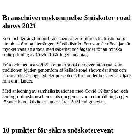
Branschöverenskommelse Snöskoter road
shows 2021
Snö- och terrängfordonsbranschen säljer fordon och utrustning för
utomhuskörning i terrängen. Såväl distributörer som återförsäljare är
mycket vana att arbeta med säkerhet och åtgärder för att minska
smittspridning av Covid-19 är inget undantag.
Från och med mars 2021 kommer snöskoterleverantörerna, som
traditionen bjuder, genomföra så kallade road-shows där årets och
kommande säsongs nyheter presenteras för kunder hos återförsäljare
runt om i landet.
Med anledning av samhällssituationen med Covid-19 har Snö- och
terrängfordonsbranschen enats om gemensamma förhållningsregler
rörande kundaktiviteter under våren 2021 enligt nedan.
10 punkter för säkra snöskoterevent