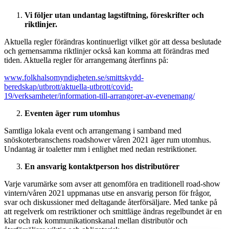
Vi följer utan undantag lagstiftning, föreskrifter och
riktlinjer.
Aktuella regler förändras kontinuerligt vilket gör att dessa beslutade
och gemensamma riktlinjer också kan komma att förändras med
tiden. Aktuella regler för arrangemang återfinns på:
www.folkhalsomyndigheten.se/smittskydd-
beredskap/utbrott/aktuella-utbrott/covid-
19/verksamheter/information-till-arrangorer-av-evenemang/
Eventen äger rum utomhus
Samtliga lokala event och arrangemang i samband med
snöskoterbranschens roadshower våren 2021 äger rum utomhus.
Undantag är toaletter mm i enlighet med nedan restriktioner.
En ansvarig kontaktperson hos distributörer
Varje varumärke som avser att genomföra en traditionell road-show
vintern/våren 2021 uppmanas utse en ansvarig person för frågor,
svar och diskussioner med deltagande återförsäljare. Med tanke på
att regelverk om restriktioner och smittläge ändras regelbundet är en
klar och rak kommunikationskanal mellan distributör och