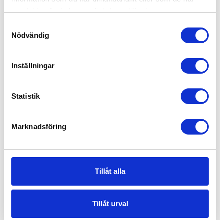
samlat in när du har använt deras tjänster.
Samtyckesval
Nödvändig
Inställningar
Statistik
Du kör i skogstrång terräng och
Marknadsföring
en gren slår sönder vindrutan
Att en ruta går sönder är lätt hänt men med
en snöskoterförsäkring betalar du oftast en
Tillåt alla
mindre summa för bytet.
Tillåt urval