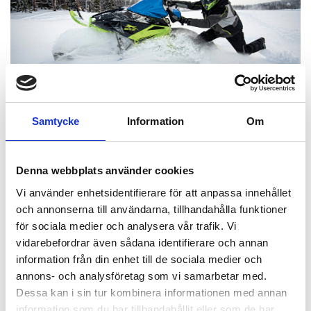
Samtycke
Information
Om
Du kör i nysnö och slår i en gömd
sten med ena skidan
Denna webbplats använder cookies
Stubb- eller stenkollision hör till de allra
Vi använder enhetsidentifierare för att anpassa innehållet
vanligaste skoterolyckorna. Det ser inte
och annonserna till användarna, tillhandahålla funktioner
alltid så farligt ut men oftast har även
för sociala medier och analysera vår trafik. Vi
framvagnen eller ännu värre chassiet blivit
vidarebefordrar även sådana identifierare och annan
skadad.
information från din enhet till de sociala medier och
annons- och analysföretag som vi samarbetar med.
Dessa kan i sin tur kombinera informationen med annan
information som du har tillhandahållit eller som de har