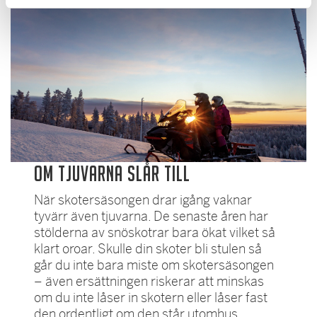
Om tjuvarna slår till
När skotersäsongen drar igång vaknar
tyvärr även tjuvarna. De senaste åren har
stölderna av snöskotrar bara ökat vilket så
klart oroar. Skulle din skoter bli stulen så
går du inte bara miste om skotersäsongen
– även ersättningen riskerar att minskas
om du inte låser in skotern eller låser fast
den ordentligt om den står utomhus.