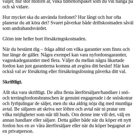
väljer, hur stor motorn är, vilka tillbehörspaket som du vill hänga på
och så vidare.
Hur mycket ska du använda fordonet? Hur långt och hur ofta
planerar du att köra det? Svaret påverkar både driftskostnaden såväl
som andrahandsvärdet.
Glöm inte heller bort försäkringskostnaden.
När du bestämt dig – fråga alltid om vilka garantier som finns och
hur länge de gäller. Några exempel kan vara nyfordonsgarantier,
vagnskadegarantier med flera. Väljer du mellan några likartade
fordon kan just garantierna komma att avgöra ditt beslut! Här kan
också val av försäkring eller försäkringslösning påverka ditt val.
Skriftligt.
Allt ska vara skriftligt. De allra flesta återförsäljare/handlare i snö-
och terrängfordonsbranschen är genuint engagerade i de snöskotrar
och fyrhjulingar de säljer, men du ska aldrig nöja dig med muntliga
avtal. Be säljaren att skriva ner löften och avtal när ni pratar om
vilka möjligheter som står till buds. Om denne inte vill det, välj en
annan handlare eller säljare. Detta gäller både när du köper ett nytt
fordon hos en av våra återförsäljare eller när du köper begagnat av
en privatperson.