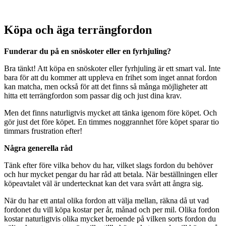
Köpa och äga terrängfordon
Funderar du på en snöskoter eller en fyrhjuling?
Bra tänkt! Att köpa en snöskoter eller fyrhjuling är ett smart val. Inte
bara för att du kommer att uppleva en frihet som inget annat fordon
kan matcha, men också för att det finns så många möjligheter att
hitta ett terrängfordon som passar dig och just dina krav.
Men det finns naturligtvis mycket att tänka igenom före köpet. Och
gör just det före köpet. En timmes noggrannhet före köpet sparar tio
timmars frustration efter!
Några generella råd
Tänk efter före vilka behov du har, vilket slags fordon du behöver
och hur mycket pengar du har råd att betala. När beställningen eller
köpeavtalet väl är undertecknat kan det vara svårt att ångra sig.
När du har ett antal olika fordon att välja mellan, räkna då ut vad
fordonet du vill köpa kostar per år, månad och per mil. Olika fordon
kostar naturligtvis olika mycket beroende på vilken sorts fordon du