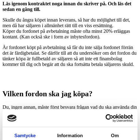
Läs igenom kontraktet noga innan du skriver på. Och läs det
sedan en gång till.
Skulle du ångra köpet innan leverans, så har du möjlighet till det,
men då har säljaren i allmänhet rätt till en viss ersättning.
Köper du fordonet på avbetalning måste ofta minst 20% erläggas
kontant. (Kan också ske i form av inbytesfordon).
Är fordonet köpt på avbetalning så får du inte sälja fordonet förrän
det är färdigbetalat. Se därför till att du undersöker om det fordon du
tänker köpa är fullbetald av säljaren så att inte ett finansbolag
kommer till dig och begär att du ska fortsätta betala säljarens skuld.
Vilken fordon ska jag köpa?
Du, ingen annan, måste först besvara frågan vad du ska använda din
snöskoter eller fyrhjuling till. Dessutom finns det ju också vissa
lagar/regelverk som kan begränsa ditt val. Till exempel din ålder,
vilket körkort eller förarbevis du har och så vidare. Glöm inte bort
att det är hårda regler för körning i terrängen.
Samtycke
Information
Om