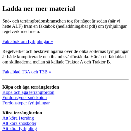
Ladda ner mer material
Snö- och terrängfordonsbranschen tog för något år sedan (när vi
hette ALF) fram en faktabok (nedladdningsbar pdf) om fyrhjulingar,
regelverk med mera.
Faktabok om fyrhjulingar »
Regelverket och beskrivningarna över de olika sorternas fyrhjulingar
är både komplicerade och ibland svårförstådda. Här är ett faktablad
om skillnaderna mellan så kallade Traktor A och Traktor B.
Faktablad T3A och T3B »
Köpa och äga terrängfordon
Köpa och äga terrängfordon
Fordonstyper snöskotrar
Fordonstyper fyrhjulingar
Köra terrängfordon
Att köra i terräng
Att köra snöskoter
Att köra fyrhjuling