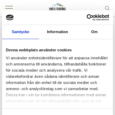
A.Staffare AB, Uppsala
Samtycke
Information
Om
Denna webbplats använder cookies
KONTAKT
Vi använder enhetsidentifierare för att anpassa innehållet
HUDIKSVALL
och annonserna till användarna, tillhandahålla funktioner
för sociala medier och analysera vår trafik. Vi
vidarebefordrar även sådana identifierare och annan
information från din enhet till de sociala medier och
annons- och analysföretag som vi samarbetar med.
Köpa och äga terrängfordon
Dessa kan i sin tur kombinera informationen med annan
Köpa och äga terrängfordon
information som du har tillhandahållit eller som de har
Fordonstyper snöskotrar
samlat in när du har använt deras tjänster.
Fordonstyper fyrhjulingar