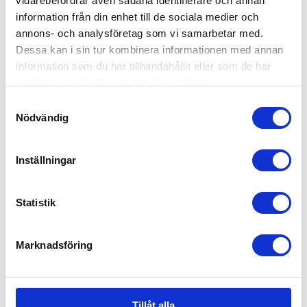
vidarebefordrar även sådana identifierare och annan
Varumärken - Snöskoter
information från din enhet till de sociala medier och
Lynx
annons- och analysföretag som vi samarbetar med.
Ski-Doo
Dessa kan i sin tur kombinera informationen med annan
information som du har tillhandahållit eller som de har
Varumärken Fyrhjulingar
samlat in när du har använt deras tjänster.
Samtyckesval
Can-am
Nödvändig
Tjänster
Hjälmar och kläder
Inställningar
Skyddsutrustning
Reservdelar
Övriga tillbehör
Statistik
Service och reparationer
Köpa och äga terrängfordon
Marknadsföring
Köpa och äga terrängfordon
Fordonstyper snöskotrar
Fordonstyper fyrhjulingar
Köra terrängfordon
Tillåt alla