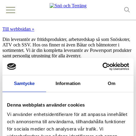
Adventure Store Åre
Till webbsidan »
Din leverantör av fritidsprodukter, arbetsredskap så som Snöskoter,
ATV och SSV. Hos oss finner ni även Båtar och båtmotorer i
sortimentet. Vi är din kompletta leverantör av Powersport produkter
samt personlig utrustning för alla äventyr.
Kontakt
Samtycke
Information
Om
Adventure Store Åre
Såå 406
83797 Åre
Denna webbplats använder cookies
0647-283850
Vi använder enhetsidentifierare för att anpassa innehållet
info@advstore.se
https://advstore.se/
och annonserna till användarna, tillhandahålla funktioner
för sociala medier och analysera vår trafik. Vi