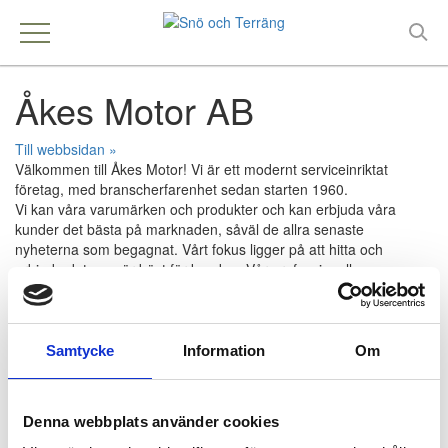
Åkes Motor AB
Till webbsidan »
Välkommen till Åkes Motor! Vi är ett modernt serviceinriktat
företag, med branscherfarenhet sedan starten 1960.
Vi kan våra varumärken och produkter och kan erbjuda våra
kunder det bästa på marknaden, såväl de allra senaste
nyheterna som begagnat. Vårt fokus ligger på att hitta och
erbjuda det som är bäst för kunden. Vår professionella
fullserviceverkstad tar sig an det mesta, här är ingenting är
omöjligt. I våra händer kan du känna dig trygg året runt!
Samtycke
Information
Om
Kontakt
Åkes Motor AB
Denna webbplats använder cookies
Stationsgatan 3