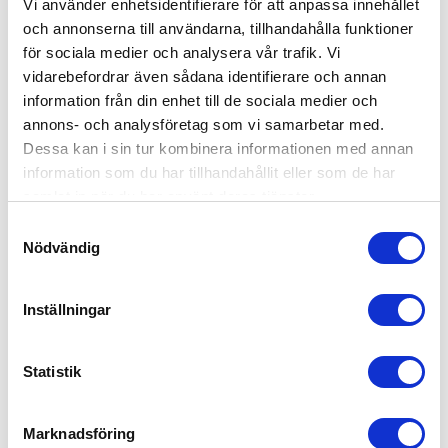
Vi använder enhetsidentifierare för att anpassa innehållet
82472 DELSBO
och annonserna till användarna, tillhandahålla funktioner
0653-10605
för sociala medier och analysera vår trafik. Vi
info@akesmotor.se
vidarebefordrar även sådana identifierare och annan
www.akesmotor.se
information från din enhet till de sociala medier och
annons- och analysföretag som vi samarbetar med.
Varumärken - Snöskoter
Dessa kan i sin tur kombinera informationen med annan
Lynx
information som du har tillhandahållit eller som de har
samlat in när du har använt deras tjänster.
Varumärken Fyrhjulingar
Samtyckesval
Nödvändig
Suzuki
Tjänster
Inställningar
Hjälmar och kläder
Skyddsutrustning
Statistik
Reservdelar
Övriga tillbehör
Service och reparationer
Marknadsföring