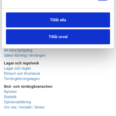
Köpa och äga terrängfordon
Köpa och äga terrängfordon
Tillåt alla
Fordonstyper snöskotrar
Fordonstyper fyrhjulingar
Köra terrängfordon
Tillåt urval
Att köra i terräng
Att köra snöskoter
Att köra fyrhjuling
Säker körning i terrängen
Lagar och regelverk
Lagar och regler
Körkort och förarbevis
Terrängkörningslagen
Snö- och terrängbranschen
Nyheter
Statistik
Opinionsbildning
Om oss / kontakt / länkar