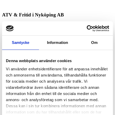
ATV & Fritid i Nyköping AB
Kontakt
Nyköping
Samtycke
Information
Om
Köpa och äga terrängfordon
Köpa och äga terrängfordon
Denna webbplats använder cookies
Fordonstyper snöskotrar
Fordonstyper fyrhjulingar
Vi använder enhetsidentifierare för att anpassa innehållet
och annonserna till användarna, tillhandahålla funktioner
Köra terrängfordon
för sociala medier och analysera vår trafik. Vi
Att köra i terräng
Att köra snöskoter
vidarebefordrar även sådana identifierare och annan
Att köra fyrhjuling
information från din enhet till de sociala medier och
Säker körning i terrängen
annons- och analysföretag som vi samarbetar med.
Lagar och regelverk
Dessa kan i sin tur kombinera informationen med annan
Lagar och regler
information som du har tillhandahållit eller som de har
Körkort och förarbevis