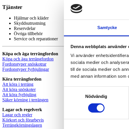
Tjänster
Hjälmar och kläder
Skyddsutrustning
Samtycke
Reservdelar
Övriga tillbehör
Service och reparationer
Denna webbplats använder 
Köpa och äga terrängfordon
Vi använder enhetsidentifierar
Köpa och äga terrängfordon
sociala medier och analysera 
Fordonstyper snöskotrar
Fordonstyper fyrhjulingar
till de sociala medier och a
med annan information som du 
Köra terrängfordon
Att köra i terräng
Att köra snöskoter
Samtyckesval
Att köra fyrhjuling
Nödvändig
Säker körning i terrängen
Lagar och regelverk
Lagar och regler
Körkort och förarbevis
Terrängkörningslagen