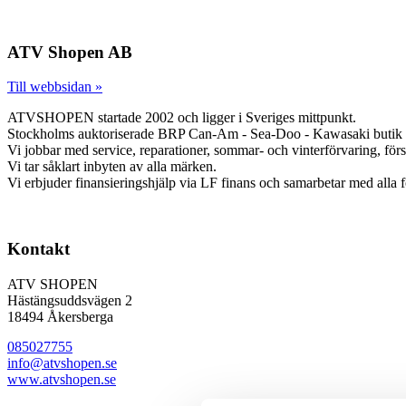
ATV Shopen AB
Till webbsidan »
ATVSHOPEN startade 2002 och ligger i Sveriges mittpunkt.
Stockholms auktoriserade BRP Can-Am - Sea-Doo - Kawasaki butik 
Vi jobbar med service, reparationer, sommar- och vinterförvaring, försä
Vi tar såklart inbyten av alla märken.
Vi erbjuder finansieringshjälp via LF finans och samarbetar med alla 
Kontakt
ATV SHOPEN
Hästängsuddsvägen 2
18494 Åkersberga
085027755
info@atvshopen.se
www.atvshopen.se