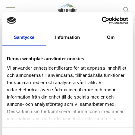
Axima AB, Veddige
Samtycke
Information
Om
Denna webbplats använder cookies
KONTAKT
Vi använder enhetsidentifierare för att anpassa innehållet
Veddige
och annonserna till användarna, tillhandahålla funktioner
för sociala medier och analysera vår trafik. Vi
vidarebefordrar även sådana identifierare och annan
information från din enhet till de sociala medier och
annons- och analysföretag som vi samarbetar med.
Köpa och äga terrängfordon
Dessa kan i sin tur kombinera informationen med annan
Köpa och äga terrängfordon
information som du har tillhandahållit eller som de har
Fordonstyper snöskotrar
samlat in när du har använt deras tjänster.
Fordonstyper fyrhjulingar