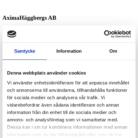
AximaHäggbergs AB
Kontakt
Vimmerby
Samtycke
Information
Om
Köpa och äga terrängfordon
Köpa och äga terrängfordon
Denna webbplats använder cookies
Fordonstyper snöskotrar
Fordonstyper fyrhjulingar
Vi använder enhetsidentifierare för att anpassa innehållet
och annonserna till användarna, tillhandahålla funktioner
Köra terrängfordon
för sociala medier och analysera vår trafik. Vi
Att köra i terräng
Att köra snöskoter
vidarebefordrar även sådana identifierare och annan
Att köra fyrhjuling
information från din enhet till de sociala medier och
Säker körning i terrängen
annons- och analysföretag som vi samarbetar med.
Lagar och regelverk
Dessa kan i sin tur kombinera informationen med annan
Lagar och regler
information som du har tillhandahållit eller som de har
Körkort och förarbevis