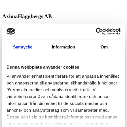
AximaHäggbergs AB
Kontakt
Gamleby
Samtycke
Information
Om
Köpa och äga terrängfordon
Köpa och äga terrängfordon
Denna webbplats använder cookies
Fordonstyper snöskotrar
Fordonstyper fyrhjulingar
Vi använder enhetsidentifierare för att anpassa innehållet
och annonserna till användarna, tillhandahålla funktioner
Köra terrängfordon
för sociala medier och analysera vår trafik. Vi
Att köra i terräng
Att köra snöskoter
vidarebefordrar även sådana identifierare och annan
Att köra fyrhjuling
information från din enhet till de sociala medier och
Säker körning i terrängen
annons- och analysföretag som vi samarbetar med.
Lagar och regelverk
Dessa kan i sin tur kombinera informationen med annan
Lagar och regler
information som du har tillhandahållit eller som de har
Körkort och förarbevis