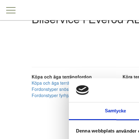
Bilservice i Everöd A
Köpa och äga terrängfordon
Köra te
Köpa och äga terrängfordon
Att köra 
Fordonstyper snöskotrar
Att köra
Fordonstyper fyrhjulingar
Att köra 
Säker kö
Samtycke
Denna webbplats använder 