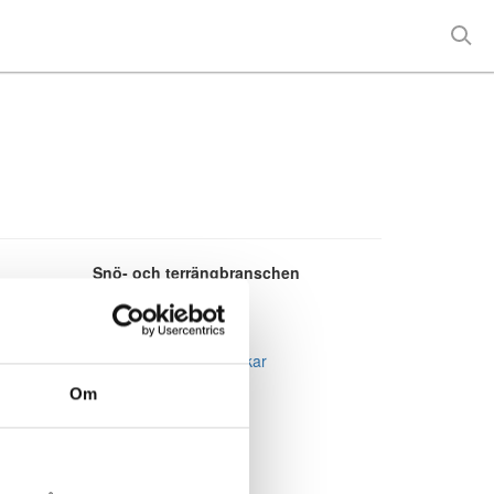
Snö- och terrängbranschen
Nyheter
Statistik
Opinionsbildning
Om oss / kontakt / länkar
Om