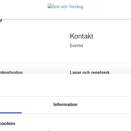
B
Kontakt
Everöd
rrängfordon
Lagar och regelverk
i terräng
Lagar och regler
 snöskoter
Körkort och förarbevis
fyrhjuling
Terrängkörningslagen
rning i terrängen
Information
cookies