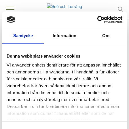
BOSTRÖMS TRAKTOR
& MASKIN
Samtycke
Information
Om
Kontakt
UMEÅ
Denna webbplats använder cookies
Vi använder enhetsidentifierare för att anpassa innehållet
och annonserna till användarna, tillhandahålla funktioner
för sociala medier och analysera vår trafik. Vi
Köpa och äga terrängfordon
vidarebefordrar även sådana identifierare och annan
Köpa och äga terrängfordon
information från din enhet till de sociala medier och
Fordonstyper snöskotrar
Fordonstyper fyrhjulingar
annons- och analysföretag som vi samarbetar med.
Dessa kan i sin tur kombinera informationen med annan
Köra terrängfordon
information som du har tillhandahållit eller som de har
Att köra i terräng
Att köra snöskoter
samlat in när du har använt deras tjänster.
Att köra fyrhjuling