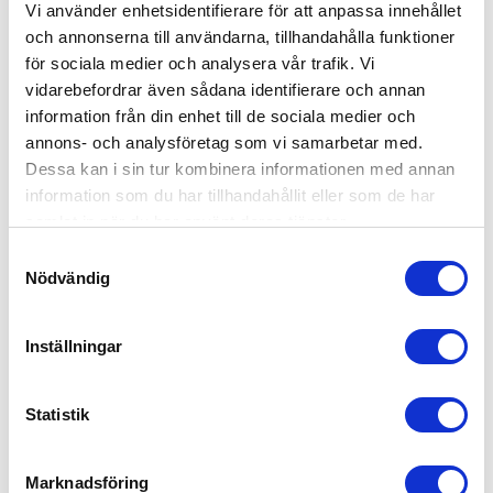
Vi använder enhetsidentifierare för att anpassa innehållet
och annonserna till användarna, tillhandahålla funktioner
för sociala medier och analysera vår trafik. Vi
vidarebefordrar även sådana identifierare och annan
information från din enhet till de sociala medier och
annons- och analysföretag som vi samarbetar med.
Dessa kan i sin tur kombinera informationen med annan
information som du har tillhandahållit eller som de har
samlat in när du har använt deras tjänster.
Samtyckesval
Nödvändig
Inställningar
KONTAKT
Statistik
MCN-Maskincenter Nord
Varugatan 8
Marknadsföring