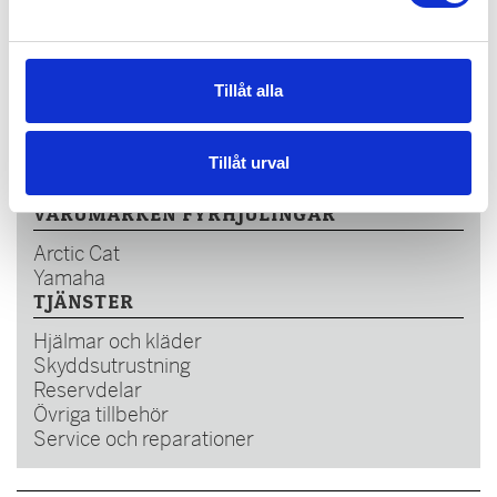
931 76 Skellefteå
0910-714420
yamahacenter@burlin.se
Tillåt alla
https://maskincenternord.se/
VARUMÄRKEN - SNÖSKOTER
Tillåt urval
Arctic Cat
VARUMÄRKEN FYRHJULINGAR
Arctic Cat
Yamaha
TJÄNSTER
Hjälmar och kläder
Skyddsutrustning
Reservdelar
Övriga tillbehör
Service och reparationer