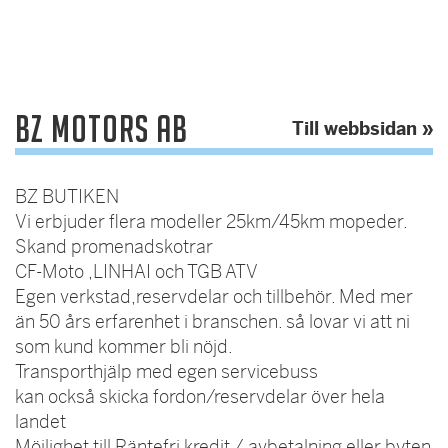
BZ Motors AB
Till webbsidan »
BZ BUTIKEN
Vi erbjuder flera modeller 25km/45km mopeder.
Skand promenadskotrar
CF-Moto ,LINHAI och TGB ATV
Egen verkstad,reservdelar och tillbehör. Med mer
än 50 års erfarenhet i branschen. så lovar vi att ni
som kund kommer bli nöjd.
Transporthjälp med egen servicebuss
kan också skicka fordon/reservdelar över hela
landet
Möjlighet till Räntefri kredit / avbetalning eller byten