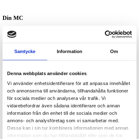
Din MC
Kontakt
SOLLENTUNA
Samtycke
Information
Om
Köpa och äga terrängfordon
Köpa och äga terrängfordon
Denna webbplats använder cookies
Fordonstyper snöskotrar
Fordonstyper fyrhjulingar
Vi använder enhetsidentifierare för att anpassa innehållet
och annonserna till användarna, tillhandahålla funktioner
Köra terrängfordon
för sociala medier och analysera vår trafik. Vi
Att köra i terräng
Att köra snöskoter
vidarebefordrar även sådana identifierare och annan
Att köra fyrhjuling
information från din enhet till de sociala medier och
Säker körning i terrängen
annons- och analysföretag som vi samarbetar med.
Lagar och regelverk
Dessa kan i sin tur kombinera informationen med annan
Lagar och regler
information som du har tillhandahållit eller som de har
Körkort och förarbevis