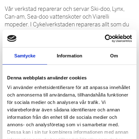
Vår verkstad reparerar och servar Ski-doo, Lynx,
Can-am, Sea-doo vattenskoter och Viarelli
mopeder. I Cykelverkstaden repareras allt som du
vill ha lagat på din cykel.
E-son Maskin hittar du i Skellefteå på
Gymnasievägen 26C. Vi har vår fina anläggning vid
Samtycke
Information
Om
E:4 södra utfarten, mellan Dollarstore och
McDonald's.
Denna webbplats använder cookies
Vi använder enhetsidentifierare för att anpassa innehållet
och annonserna till användarna, tillhandahålla funktioner
för sociala medier och analysera vår trafik. Vi
vidarebefordrar även sådana identifierare och annan
information från din enhet till de sociala medier och
annons- och analysföretag som vi samarbetar med.
Dessa kan i sin tur kombinera informationen med annan