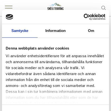
Falks Lantbruksmaskiner AB
Samtycke
Information
Om
Denna webbplats använder cookies
KONTAKT
Vi använder enhetsidentifierare för att anpassa innehållet
KÖPING
och annonserna till användarna, tillhandahålla funktioner
för sociala medier och analysera vår trafik. Vi
vidarebefordrar även sådana identifierare och annan
information från din enhet till de sociala medier och
annons- och analysföretag som vi samarbetar med.
Köpa och äga terrängfordon
Dessa kan i sin tur kombinera informationen med annan
Köpa och äga terrängfordon
information som du har tillhandahållit eller som de har
Fordonstyper snöskotrar
samlat in när du har använt deras tjänster.
Fordonstyper fyrhjulingar