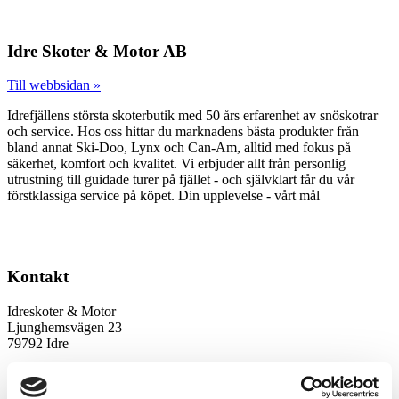
Idre Skoter & Motor AB
Till webbsidan »
Idrefjällens största skoterbutik med 50 års erfarenhet av snöskotrar
och service. Hos oss hittar du marknadens bästa produkter från
bland annat Ski-Doo, Lynx och Can-Am, alltid med fokus på
säkerhet, komfort och kvalitet. Vi erbjuder allt från personlig
utrustning till guidade turer på fjället - och självklart får du vår
förstklassiga service på köpet. Din upplevelse - vårt mål
Kontakt
Idreskoter & Motor
Ljunghemsvägen 23
79792 Idre
0253-20501
info@idreskoter.nu