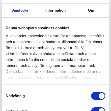
www.idreskoter.com
Samtycke
Information
Om
Varumärken - Snöskoter
Lynx
Denna webbplats använder cookies
Ski-Doo
Vi använder enhetsidentifierare för att anpassa innehållet
och annonserna till användarna, tillhandahålla funktioner
Varumärken Fyrhjulingar
för sociala medier och analysera vår trafik. Vi
Can-am
vidarebefordrar även sådana identifierare och annan
information från din enhet till de sociala medier och
Tjänster
annons- och analysföretag som vi samarbetar med.
Hjälmar och kläder
Dessa kan i sin tur kombinera informationen med annan
Skyddsutrustning
information som du har tillhandahållit eller som de har
Reservdelar
samlat in när du har använt deras tjänster.
Övriga tillbehör
Service och reparationer
Samtyckesval
Nödvändig
Köpa och äga terrängfordon
Köpa och äga terrängfordon
Fordonstyper snöskotrar