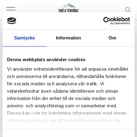
JACO Maskinservice AB
Samtycke
Information
Om
Denna webbplats använder cookies
KONTAKT
Vi använder enhetsidentifierare för att anpassa innehållet
Säffle
och annonserna till användarna, tillhandahålla funktioner
för sociala medier och analysera vår trafik. Vi
vidarebefordrar även sådana identifierare och annan
information från din enhet till de sociala medier och
annons- och analysföretag som vi samarbetar med.
Köpa och äga terrängfordon
Dessa kan i sin tur kombinera informationen med annan
Köpa och äga terrängfordon
information som du har tillhandahållit eller som de har
Fordonstyper snöskotrar
samlat in när du har använt deras tjänster.
Fordonstyper fyrhjulingar