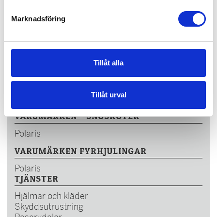
Marknadsföring
KONTAKT
Järvsö Motor
Industrivägen 22
82751 Järvsö
Tillåt alla
0651-41243
info@jcmotor.se
Tillåt urval
www.jarvsomotor.se
VARUMÄRKEN - SNÖSKOTER
Polaris
VARUMÄRKEN FYRHJULINGAR
Polaris
TJÄNSTER
Hjälmar och kläder
Skyddsutrustning