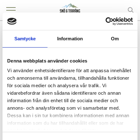
Kjellbergs Motor
Samtycke
Information
Om
Denna webbplats använder cookies
KONTAKT
Vi använder enhetsidentifierare för att anpassa innehållet
BRÄCKE
och annonserna till användarna, tillhandahålla funktioner
för sociala medier och analysera vår trafik. Vi
vidarebefordrar även sådana identifierare och annan
information från din enhet till de sociala medier och
annons- och analysföretag som vi samarbetar med.
Köpa och äga terrängfordon
Dessa kan i sin tur kombinera informationen med annan
Köpa och äga terrängfordon
information som du har tillhandahållit eller som de har
Fordonstyper snöskotrar
samlat in när du har använt deras tjänster.
Fordonstyper fyrhjulingar