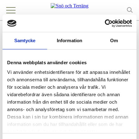
Land & Hav i Kronoberg AB
Samtycke
Information
Om
Kontakt
Kronoberg
Denna webbplats använder cookies
Vi använder enhetsidentifierare för att anpassa innehållet
och annonserna till användarna, tillhandahålla funktioner
Köpa och äga terrängfordon
Köpa och äga terrängfordon
för sociala medier och analysera vår trafik. Vi
Fordonstyper snöskotrar
vidarebefordrar även sådana identifierare och annan
Fordonstyper fyrhjulingar
information från din enhet till de sociala medier och
Köra terrängfordon
annons- och analysföretag som vi samarbetar med.
Att köra i terräng
Dessa kan i sin tur kombinera informationen med annan
Att köra snöskoter
information som du har tillhandahållit eller som de har
Att köra fyrhjuling
Säker körning i terrängen
samlat in när du har använt deras tjänster.