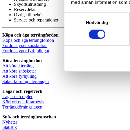
med annan information som du 
Skyddsutrustning
Reservdelar
Övriga tillbehör
Samtyckesval
Service och reparationer
Nödvändig
Köpa och äga terrängfordon
Köpa och äga terrängfordon
Fordonstyper snöskotrar
Fordonstyper fyrhjulingar
Köra terrängfordon
Att köra i terräng
Att köra snöskoter
Att köra fyrhjuling
Säker körning i terrängen
Lagar och regelverk
Lagar och regler
Körkort och förarbevis
Terrängkörningslagen
Snö- och terrängbranschen
Nyheter
Statistik