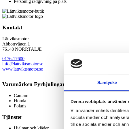
Personlig rådgivning på plats
Kontakt
Lättviktsmotor
Abborrvägen 1
76148 NORRTÄLJE
0176-17600
info@lattviktsmotor.se
www.lattviktsmotor.se
Samtycke
Varumärken Fyrhjulingar
Can-am
Honda
Denna webbplats använder 
Polaris
Vi använder enhetsidentifierar
Tjänster
sociala medier och analysera 
till de sociala medier och a
Hjälmar och kläder