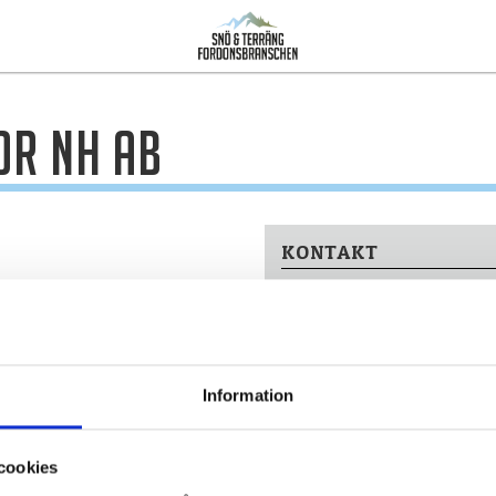
or NH AB
KONTAKT
Norrtälje
Information
terrängfordon
Lagar och regelverk
a i terräng
Lagar och regler
ra snöskoter
Körkort och förarbevis
cookies
a fyrhjuling
Terrängkörningslagen