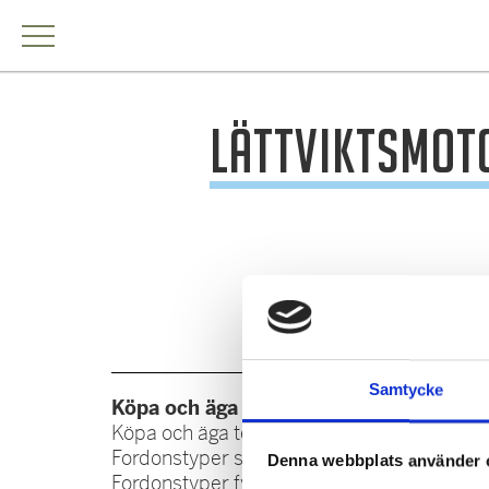
Lättviktsmot
Samtycke
Köpa och äga terrängfordon
Köra 
Köpa och äga terrängfordon
Att kör
Fordonstyper snöskotrar
Att kö
Denna webbplats använder 
Fordonstyper fyrhjulingar
Att kör