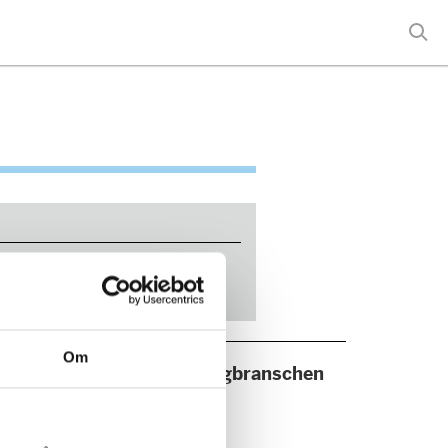
Om
Snö- och terrängbranschen
Nyheter
Statistik
Opinionsbildning