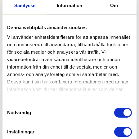
höga krav på sina medlemmar när det gäller miljö, ekonomi och
Samtycke
Information
Om
kundservice. Därför är SMR-märket en symbol för kompetens,
service och rätt pris. Det är en trygghet för dig som kund att välja
en SMR-ansluten handlare eller verkstad.
Denna webbplats använder cookies
Vi använder enhetsidentifierare för att anpassa innehållet
Kontakt
och annonserna till användarna, tillhandahålla funktioner
för sociala medier och analysera vår trafik. Vi
Lindroths Motorcenter
vidarebefordrar även sådana identifierare och annan
Murbruksvägen 13
97345 Luleå
information från din enhet till de sociala medier och
annons- och analysföretag som vi samarbetar med.
0920-225500
Dessa kan i sin tur kombinera informationen med annan
info@lindroths.se
information som du har tillhandahållit eller som de har
www.lindroths.se
samlat in när du har använt deras tjänster.
Varumärken - Snöskoter
Samtyckesval
Nödvändig
Lynx
Ski-Doo
Inställningar