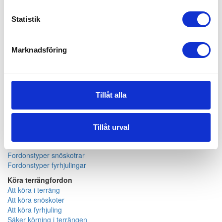
Varumärken Fyrhjulingar
Statistik
Can-am
Tjänster
Marknadsföring
Hjälmar och kläder
Skyddsutrustning
Reservdelar
Övriga tillbehör
Tillåt alla
Service och reparationer
Tillåt urval
Köpa och äga terrängfordon
Köpa och äga terrängfordon
Fordonstyper snöskotrar
Fordonstyper fyrhjulingar
Köra terrängfordon
Att köra i terräng
Att köra snöskoter
Att köra fyrhjuling
Säker körning i terrängen