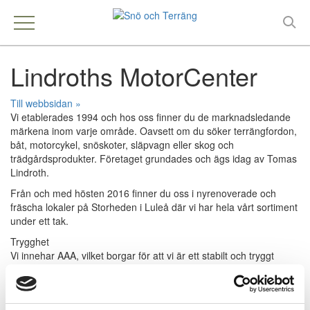
Lindroths MotorCenter
Till webbsidan »
Vi etablerades 1994 och hos oss finner du de marknadsledande
märkena inom varje område. Oavsett om du söker terrängfordon,
båt, motorcykel, snöskoter, släpvagn eller skog och
trädgårdsprodukter. Företaget grundades och ägs idag av Tomas
Lindroth.
Från och med hösten 2016 finner du oss i nyrenoverade och
fräscha lokaler på Storheden i Luleå där vi har hela vårt sortiment
under ett tak.
Trygghet
Vi innehar AAA, vilket borgar för att vi är ett stabilt och tryggt
företag. Som kund kan du känna dig säker när du gör affärer med
oss.
Vi är även auktoriserad märkeshandlare av SMR. SMR ställer