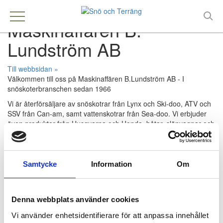
Maskinaffären B.
Lundström AB
Till webbsidan »
Välkommen till oss på Maskinaffären B.Lundström AB - I
snöskoterbranschen sedan 1966
Vi är återförsäljare av snöskotrar från Lynx och Ski-doo, ATV och
SSV från Can-am, samt vattenskotrar från Sea-doo. Vi erbjuder
även produkter från Husqvarna och Honda, båtar, släpvagnar och
en fullservice verkstad. Upptäck vårt breda sortiment och service!
Samtycke
Information
Om
Kontakt
Maskinaffären B.Lundström
Maskinvägen 4
Denna webbplats använder cookies
98138 Kiruna
Vi använder enhetsidentifierare för att anpassa innehållet