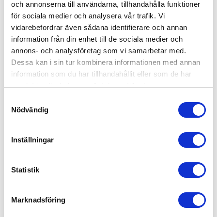
0980-18700
och annonserna till användarna, tillhandahålla funktioner
butik@lundstrommaskin.se
för sociala medier och analysera vår trafik. Vi
www.lundstrommaskin.se
vidarebefordrar även sådana identifierare och annan
information från din enhet till de sociala medier och
Varumärken - Snöskoter
annons- och analysföretag som vi samarbetar med.
Dessa kan i sin tur kombinera informationen med annan
Lynx
Ski-Doo
information som du har tillhandahållit eller som de har
samlat in när du har använt deras tjänster.
Varumärken Fyrhjulingar
Samtyckesval
Nödvändig
Can-am
Tjänster
Inställningar
Hjälmar och kläder
Skyddsutrustning
Statistik
Reservdelar
Övriga tillbehör
Service och reparationer
Marknadsföring