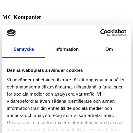
MC Kompaniet
Kontakt
Väring
Samtycke
Information
Om
Köpa och äga terrängfordon
Köpa och äga terrängfordon
Denna webbplats använder cookies
Fordonstyper snöskotrar
Fordonstyper fyrhjulingar
Vi använder enhetsidentifierare för att anpassa innehållet
och annonserna till användarna, tillhandahålla funktioner
Köra terrängfordon
för sociala medier och analysera vår trafik. Vi
Att köra i terräng
Att köra snöskoter
vidarebefordrar även sådana identifierare och annan
Att köra fyrhjuling
information från din enhet till de sociala medier och
Säker körning i terrängen
annons- och analysföretag som vi samarbetar med.
Lagar och regelverk
Dessa kan i sin tur kombinera informationen med annan
Lagar och regler
information som du har tillhandahållit eller som de har
Körkort och förarbevis