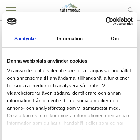
Mera Fritid Sverige AB (Luleå)
Samtycke
Information
Om
Denna webbplats använder cookies
KONTAKT
Vi använder enhetsidentifierare för att anpassa innehållet
Luleå
och annonserna till användarna, tillhandahålla funktioner
för sociala medier och analysera vår trafik. Vi
vidarebefordrar även sådana identifierare och annan
information från din enhet till de sociala medier och
annons- och analysföretag som vi samarbetar med.
Köpa och äga terrängfordon
Dessa kan i sin tur kombinera informationen med annan
Köpa och äga terrängfordon
information som du har tillhandahållit eller som de har
Fordonstyper snöskotrar
samlat in när du har använt deras tjänster.
Fordonstyper fyrhjulingar