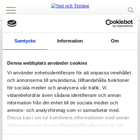
MICKES MOTOR
Samtycke
Information
Om
Kontakt
VÄXJÖ
Denna webbplats använder cookies
Vi använder enhetsidentifierare för att anpassa innehållet
och annonserna till användarna, tillhandahålla funktioner
Köpa och äga terrängfordon
Köpa och äga terrängfordon
för sociala medier och analysera vår trafik. Vi
Fordonstyper snöskotrar
vidarebefordrar även sådana identifierare och annan
Fordonstyper fyrhjulingar
information från din enhet till de sociala medier och
Köra terrängfordon
annons- och analysföretag som vi samarbetar med.
Att köra i terräng
Dessa kan i sin tur kombinera informationen med annan
Att köra snöskoter
information som du har tillhandahållit eller som de har
Att köra fyrhjuling
Säker körning i terrängen
samlat in när du har använt deras tjänster.