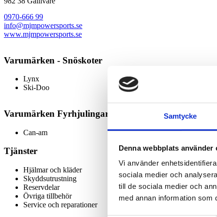
982 38 Gällivare
0970-666 99
info@mjmpowersports.se
www.mjmpowersports.se
Varumärken - Snöskoter
Lynx
Ski-Doo
Varumärken Fyrhjulingar
Samtycke
Can-am
Denna webbplats använder 
Tjänster
Vi använder enhetsidentifierar
Hjälmar och kläder
sociala medier och analysera 
Skyddsutrustning
till de sociala medier och a
Reservdelar
Övriga tillbehör
med annan information som du 
Service och reparationer