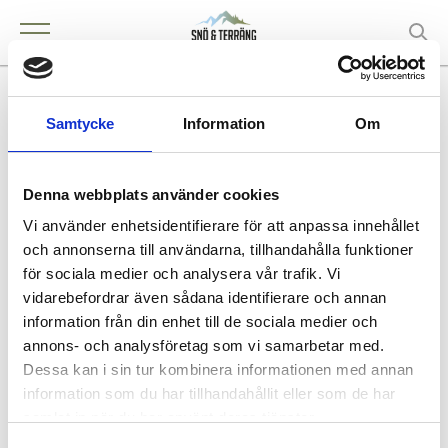
Myrvolds Maskiner AB
Samtycke
Information
Om
Denna webbplats använder cookies
KONTAKT
Vi använder enhetsidentifierare för att anpassa innehållet
ÅRJÄNG
och annonserna till användarna, tillhandahålla funktioner
för sociala medier och analysera vår trafik. Vi
VARUMÄRKEN FYRHJULINGAR
vidarebefordrar även sådana identifierare och annan
information från din enhet till de sociala medier och
QJ Motor
annons- och analysföretag som vi samarbetar med.
Dessa kan i sin tur kombinera informationen med annan
information som du har tillhandahållit eller som de har
Köpa och äga terrängfordon
samlat in när du har använt deras tjänster.
Köpa och äga terrängfordon