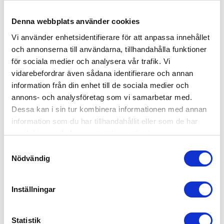
Fyrhjulingens dag 30:e Maj 2026
Denna webbplats använder cookies
Vi använder enhetsidentifierare för att anpassa innehållet
Vassa kampanjer under hela veckan 25-
och annonserna till användarna, tillhandahålla funktioner
29/5 (30/5 STÄNGT)
för sociala medier och analysera vår trafik. Vi
vidarebefordrar även sådana identifierare och annan
information från din enhet till de sociala medier och
annons- och analysföretag som vi samarbetar med.
Vårt Program under Fyrhulingens dag
Dessa kan i sin tur kombinera informationen med annan
information som du har tillhandahållit eller som de har
Kampanjer och provkörningsmöjligheter
samlat in när du har använt deras tjänster.
hela veckan. Dock så är 30/5 stängd!
Samtyckesval
Nödvändig
Inställningar
Statistik