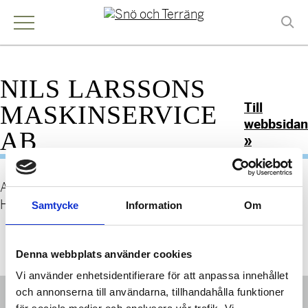
NILS LARSSONS
Till
MASKINSERVICE
webbsidan
AB
»
Allt till skog och trädgård. Den lokala handlaren i
Helsingborg.
Samtycke
Information
Om
Denna webbplats använder cookies
Vi använder enhetsidentifierare för att anpassa innehållet
KONTAKT
och annonserna till användarna, tillhandahålla funktioner