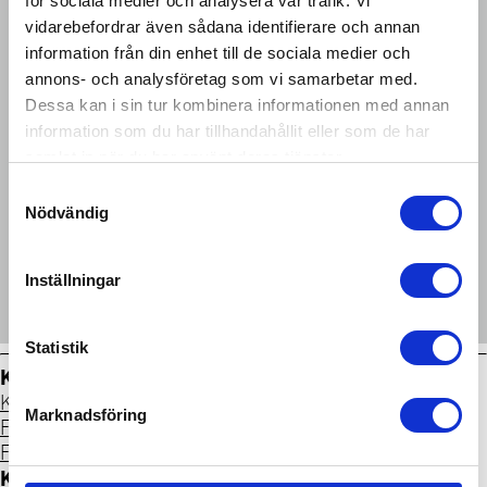
för sociala medier och analysera vår trafik. Vi
Nils Larssons Maskinservice
vidarebefordrar även sådana identifierare och annan
Porfyrgatan 4
information från din enhet till de sociala medier och
254 68 HELSINGBORG
annons- och analysföretag som vi samarbetar med.
042-133520
Dessa kan i sin tur kombinera informationen med annan
www.nils-larssons.se
information som du har tillhandahållit eller som de har
samlat in när du har använt deras tjänster.
VARUMÄRKEN FYRHJULINGAR
Samtyckesval
Honda
Nödvändig
TJÄNSTER
Reservdelar
Inställningar
Övriga tillbehör
Service och reparationer
Statistik
Köpa och äga terrängfordon
Köpa och äga terrängfordon
Marknadsföring
Fordonstyper snöskotrar
Fordonstyper fyrhjulingar
Köra terrängfordon