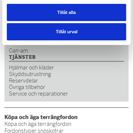
www.ovikmarina.se
VARUMÄRKEN - SNÖSKOTER
Tillåt alla
Lynx
Ski-Doo
Tillåt urval
VARUMÄRKEN FYRHJULINGAR
Can-am
TJÄNSTER
Hjälmar och kläder
Skyddsutrustning
Reservdelar
Övriga tillbehör
Service och reparationer
Köpa och äga terrängfordon
Köpa och äga terrängfordon
Fordonstyper snöskotrar