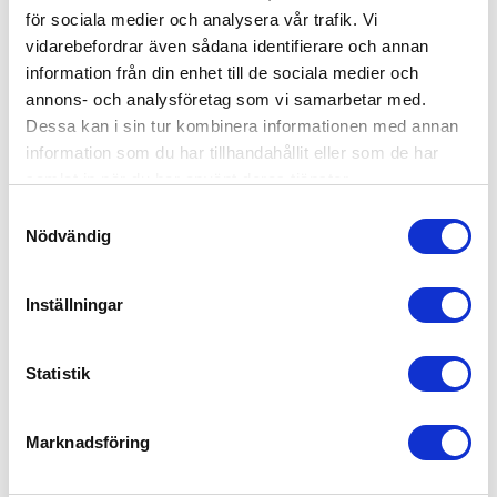
för sociala medier och analysera vår trafik. Vi
vidarebefordrar även sådana identifierare och annan
information från din enhet till de sociala medier och
annons- och analysföretag som vi samarbetar med.
Dessa kan i sin tur kombinera informationen med annan
information som du har tillhandahållit eller som de har
samlat in när du har använt deras tjänster.
Samtyckesval
Nödvändig
Inställningar
KONTAKT
Övik Marina
Statistik
Marinvägen 12
89178 Örnsköldsvik
Marknadsföring
0660-58270
info@ovikmarinamotor.se