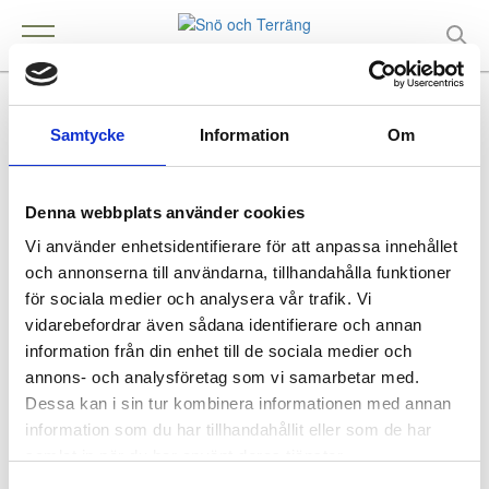
P M i Eggelstad AB
Kontakt
Samtycke
Information
Om
Lövestad
Denna webbplats använder cookies
Vi använder enhetsidentifierare för att anpassa innehållet
Köpa och äga terrängfordon
och annonserna till användarna, tillhandahålla funktioner
Köpa och äga terrängfordon
för sociala medier och analysera vår trafik. Vi
Fordonstyper snöskotrar
vidarebefordrar även sådana identifierare och annan
Fordonstyper fyrhjulingar
information från din enhet till de sociala medier och
Köra terrängfordon
annons- och analysföretag som vi samarbetar med.
Att köra i terräng
Dessa kan i sin tur kombinera informationen med annan
Att köra snöskoter
information som du har tillhandahållit eller som de har
Att köra fyrhjuling
Säker körning i terrängen
samlat in när du har använt deras tjänster.