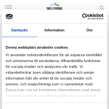
Sixten Nilssons Motorservice
Samtycke
Information
Om
AB
Denna webbplats använder cookies
Vi använder enhetsidentifierare för att anpassa innehållet
KONTAKT
och annonserna till användarna, tillhandahålla funktioner
för sociala medier och analysera vår trafik. Vi
Boden
vidarebefordrar även sådana identifierare och annan
information från din enhet till de sociala medier och
annons- och analysföretag som vi samarbetar med.
Dessa kan i sin tur kombinera informationen med annan
Köpa och äga terrängfordon
information som du har tillhandahållit eller som de har
Köpa och äga terrängfordon
samlat in när du har använt deras tjänster.
Fordonstyper snöskotrar