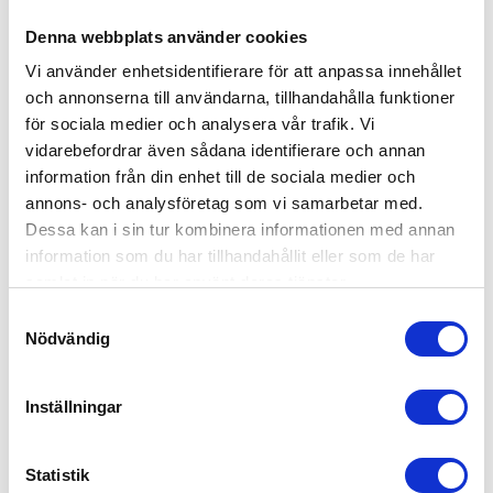
Denna webbplats använder cookies
Vi använder enhetsidentifierare för att anpassa innehållet
och annonserna till användarna, tillhandahålla funktioner
KONTAKT
för sociala medier och analysera vår trafik. Vi
vidarebefordrar även sådana identifierare och annan
Skövde 4-hjulingar Jönköping
information från din enhet till de sociala medier och
Mogölsvägen 6
55475 Jönköping
annons- och analysföretag som vi samarbetar med.
Dessa kan i sin tur kombinera informationen med annan
036-3311631
information som du har tillhandahållit eller som de har
martin.ernst@4hjulingar.se
samlat in när du har använt deras tjänster.
www.4hjulingar.se
Samtyckesval
VARUMÄRKEN FYRHJULINGAR
Nödvändig
Can-am
Polaris
Inställningar
TJÄNSTER
Hjälmar och kläder
Statistik
Skyddsutrustning