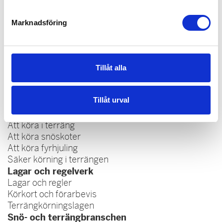
Reservdelar
Övriga tillbehör
Marknadsföring
Service och reparationer
Köpa och äga terrängfordon
Tillåt alla
Köpa och äga terrängfordon
Fordonstyper snöskotrar
Tillåt urval
Fordonstyper fyrhjulingar
Köra terrängfordon
Att köra i terräng
Att köra snöskoter
Att köra fyrhjuling
Säker körning i terrängen
Lagar och regelverk
Lagar och regler
Körkort och förarbevis
Terrängkörningslagen
Snö- och terrängbranschen