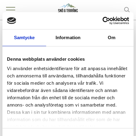
Sundahls Maskinaffär
Samtycke
Information
Om
AB,Karlstrona
Denna webbplats använder cookies
Vi använder enhetsidentifierare för att anpassa innehållet
KONTAKT
och annonserna till användarna, tillhandahålla funktioner
för sociala medier och analysera vår trafik. Vi
Karlskrona
vidarebefordrar även sådana identifierare och annan
information från din enhet till de sociala medier och
annons- och analysföretag som vi samarbetar med.
Dessa kan i sin tur kombinera informationen med annan
Köpa och äga terrängfordon
information som du har tillhandahållit eller som de har
Köpa och äga terrängfordon
samlat in när du har använt deras tjänster.
Fordonstyper snöskotrar