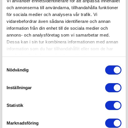
Vi använder enhetsidentifierare för att anpassa innehållet
och annonserna till användarna, tillhandahålla funktioner
för sociala medier och analysera vår trafik. Vi
vidarebefordrar även sådana identifierare och annan
information från din enhet till de sociala medier och
annons- och analysföretag som vi samarbetar med.
Dessa kan i sin tur kombinera informationen med annan
information som du har tillhandahållit eller som de har
samlat in när du har använt deras tjänster.
Samtyckesval
Nödvändig
Inställningar
KONTAKT
Statistik
Traktor och Husvagnsservice
Södragatan 14
Marknadsföring
93332 Arvidsjaur