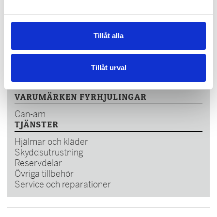
0960-281919
info@traktor-husvagnsservice.se
https://traktorochhusvagnsservice.se
Tillåt alla
VARUMÄRKEN - SNÖSKOTER
Tillåt urval
Lynx
Ski-Doo
VARUMÄRKEN FYRHJULINGAR
Can-am
TJÄNSTER
Hjälmar och kläder
Skyddsutrustning
Reservdelar
Övriga tillbehör
Service och reparationer