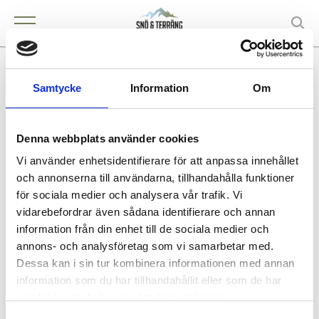
Traktor Nord AB, Nykvarn
Samtycke
Information
Om
Denna webbplats använder cookies
KONTAKT
Vi använder enhetsidentifierare för att anpassa innehållet
Nykvarn
och annonserna till användarna, tillhandahålla funktioner
för sociala medier och analysera vår trafik. Vi
vidarebefordrar även sådana identifierare och annan
information från din enhet till de sociala medier och
annons- och analysföretag som vi samarbetar med.
Köpa och äga terrängfordon
Dessa kan i sin tur kombinera informationen med annan
Köpa och äga terrängfordon
information som du har tillhandahållit eller som de har
Fordonstyper snöskotrar
samlat in när du har använt deras tjänster.
Fordonstyper fyrhjulingar