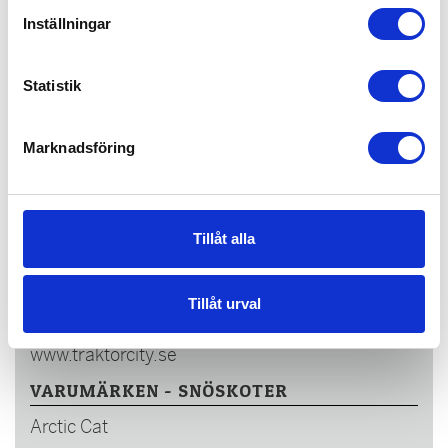
Inställningar
Statistik
Marknadsföring
KONTAKT
Traktorcity
Tillåt alla
Hammarvägen 39
94336 ÖJEBYN
Tillåt urval
0911-66420
info@traktorcity.se
www.traktorcity.se
VARUMÄRKEN - SNÖSKOTER
Arctic Cat