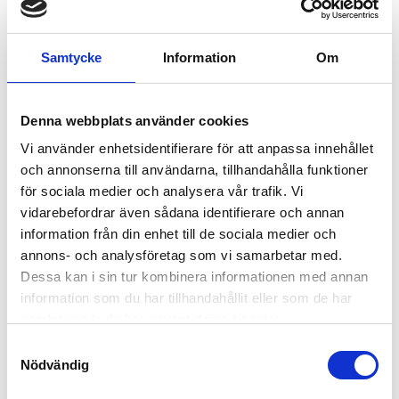
Fyrhjulingens dag 30:e Maj 2026
Samtycke
Information
Om
Besiktning av ATV
Fina kampanpriser!
Denna webbplats använder cookies
Vi använder enhetsidentifierare för att anpassa innehållet
och annonserna till användarna, tillhandahålla funktioner
Vårt Program under Fyrhulingens dag
för sociala medier och analysera vår trafik. Vi
vidarebefordrar även sådana identifierare och annan
Visning av nyheter från GOES ATV
information från din enhet till de sociala medier och
annons- och analysföretag som vi samarbetar med.
Dessa kan i sin tur kombinera informationen med annan
information som du har tillhandahållit eller som de har
samlat in när du har använt deras tjänster.
Samtyckesval
Nödvändig