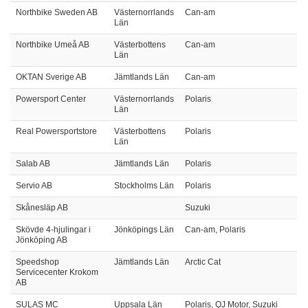
Northbike Sweden AB
Västernorrlands
Can-am
Län
Northbike Umeå AB
Västerbottens
Can-am
Län
OKTAN Sverige AB
Jämtlands Län
Can-am
Powersport Center
Västernorrlands
Polaris
Län
Real Powersportstore
Västerbottens
Polaris
Län
Salab AB
Jämtlands Län
Polaris
Servio AB
Stockholms Län
Polaris
Skånesläp AB
Suzuki
Skövde 4-hjulingar i
Jönköpings Län
Can-am, Polaris
Jönköping AB
Speedshop
Jämtlands Län
Arctic Cat
Servicecenter Krokom
AB
SULAS MC
Uppsala Län
Polaris, QJ Motor, Suzuki