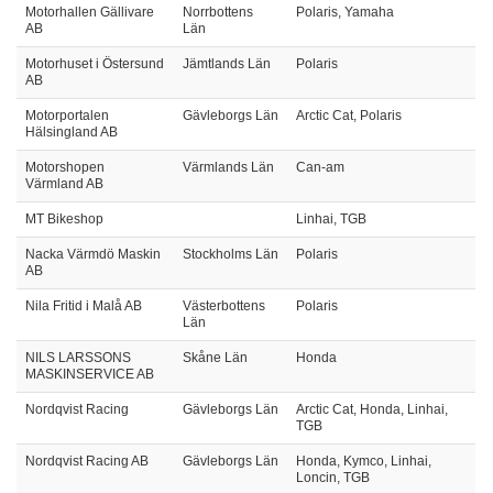
Motorhallen Gällivare
Norrbottens
Polaris, Yamaha
AB
Län
Motorhuset i Östersund
Jämtlands Län
Polaris
AB
Motorportalen
Gävleborgs Län
Arctic Cat, Polaris
Hälsingland AB
Motorshopen
Värmlands Län
Can-am
Värmland AB
MT Bikeshop
Linhai, TGB
Nacka Värmdö Maskin
Stockholms Län
Polaris
AB
Nila Fritid i Malå AB
Västerbottens
Polaris
Län
NILS LARSSONS
Skåne Län
Honda
MASKINSERVICE AB
Nordqvist Racing
Gävleborgs Län
Arctic Cat, Honda, Linhai,
TGB
Nordqvist Racing AB
Gävleborgs Län
Honda, Kymco, Linhai,
Loncin, TGB