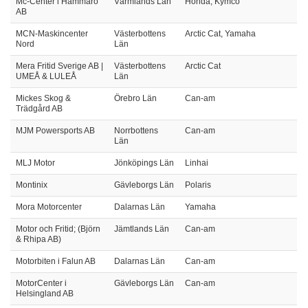
Mc-Center i Hammarö
Värmlands Län
Honda, Kymco
AB
MCN-Maskincenter
Västerbottens
Arctic Cat, Yamaha
Nord
Län
Mera Fritid Sverige AB |
Västerbottens
Arctic Cat
UMEÅ & LULEÅ
Län
Mickes Skog &
Örebro Län
Can-am
Trädgård AB
MJM Powersports AB
Norrbottens
Can-am
Län
MLJ Motor
Jönköpings Län
Linhai
Montinix
Gävleborgs Län
Polaris
Mora Motorcenter
Dalarnas Län
Yamaha
Motor och Fritid; (Björn
Jämtlands Län
Can-am
& Rhipa AB)
Motorbiten i Falun AB
Dalarnas Län
Can-am
MotorCenter i
Gävleborgs Län
Can-am
Helsingland AB