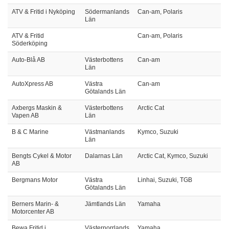
ATV & Fritid i Nyköping
Södermanlands
Can-am, Polaris
Län
ATV & Fritid
Can-am, Polaris
Söderköping
Auto-Blå AB
Västerbottens
Can-am
Län
AutoXpress AB
Västra
Can-am
Götalands Län
Axbergs Maskin &
Västerbottens
Arctic Cat
Vapen AB
Län
B & C Marine
Västmanlands
Kymco, Suzuki
Län
Bengts Cykel & Motor
Dalarnas Län
Arctic Cat, Kymco, Suzuki
AB
Bergmans Motor
Västra
Linhai, Suzuki, TGB
Götalands Län
Berners Marin- &
Jämtlands Län
Yamaha
Motorcenter AB
Bewa Fritid i
Västernorrlands
Yamaha