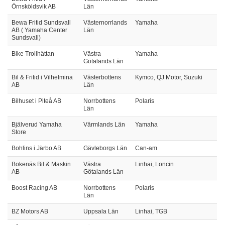
Örnsköldsvik AB
Län
Bewa Fritid Sundsvall
Västernorrlands
Yamaha
AB ( Yamaha Center
Län
Sundsvall)
Bike Trollhättan
Västra
Yamaha
Götalands Län
Bil & Fritid i Vilhelmina
Västerbottens
Kymco, QJ Motor, Suzuki
AB
Län
Bilhuset i Piteå AB
Norrbottens
Polaris
Län
Bjälverud Yamaha
Värmlands Län
Yamaha
Store
Bohlins i Järbo AB
Gävleborgs Län
Can-am
Bokenäs Bil & Maskin
Västra
Linhai, Loncin
AB
Götalands Län
Boost Racing AB
Norrbottens
Polaris
Län
BZ Motors AB
Uppsala Län
Linhai, TGB