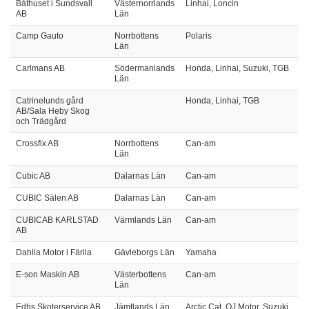
Båthuset i Sundsvall
Västernorrlands
Linhai, Loncin
AB
Län
Camp Gauto
Norrbottens
Polaris
Län
Carlmans AB
Södermanlands
Honda, Linhai, Suzuki, TGB
Län
Catrinelunds gård
Honda, Linhai, TGB
AB/Sala Heby Skog
och Trädgård
Crossfix AB
Norrbottens
Can-am
Län
Cubic AB
Dalarnas Län
Can-am
CUBIC Sälen AB
Dalarnas Län
Can-am
CUBICAB KARLSTAD
Värmlands Län
Can-am
AB
Dahlia Motor i Färila
Gävleborgs Län
Yamaha
E-son Maskin AB
Västerbottens
Can-am
Län
Edhs Skoterservice AB
Jämtlands Län
Arctic Cat, QJ Motor, Suzuki