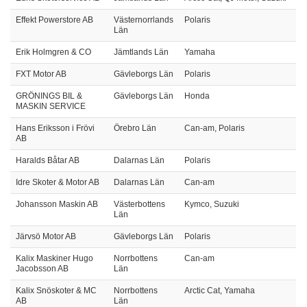
Effekt Powerstore AB
Västernorrlands
Polaris
Län
Erik Holmgren & CO
Jämtlands Län
Yamaha
FXT Motor AB
Gävleborgs Län
Polaris
GRÖNINGS BIL &
Gävleborgs Län
Honda
MASKIN SERVICE
Hans Eriksson i Frövi
Örebro Län
Can-am, Polaris
AB
Haralds Båtar AB
Dalarnas Län
Polaris
Idre Skoter & Motor AB
Dalarnas Län
Can-am
Johansson Maskin AB
Västerbottens
Kymco, Suzuki
Län
Järvsö Motor AB
Gävleborgs Län
Polaris
Kalix Maskiner Hugo
Norrbottens
Can-am
Jacobsson AB
Län
Kalix Snöskoter & MC
Norrbottens
Arctic Cat, Yamaha
AB
Län