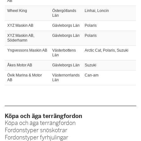
AB
Wheel King
Östergötlands
Linhai, Loncin
Län
XYZ Maskin AB
Gävleborgs Län
Polaris
XYZ Maskin AB,
Gävleborgs Län
Polaris
Söderhamn
Yngvessons Maskin AB
Västerbottens
Arctic Cat, Polaris, Suzuki
Län
Åkes Motor AB
Gävleborgs Län
Suzuki
Övik Marina & Motor
Västernorrlands
Can-am
AB
Län
Köpa och äga terrängfordon
Köpa och äga terrängfordon
Fordonstyper snöskotrar
Fordonstyper fyrhjulingar