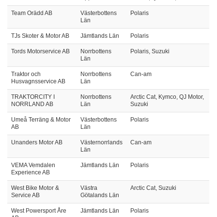
Team Orädd AB
Västerbottens
Polaris
Län
TJs Skoter & Motor AB
Jämtlands Län
Polaris
Tords Motorservice AB
Norrbottens
Polaris, Suzuki
Län
Traktor och
Norrbottens
Can-am
Husvagnsservice AB
Län
TRAKTORCITY I
Norrbottens
Arctic Cat, Kymco, QJ Motor,
NORRLAND AB
Län
Suzuki
Umeå Terräng & Motor
Västerbottens
Polaris
AB
Län
Unanders Motor AB
Västernorrlands
Can-am
Län
VEMA Vemdalen
Jämtlands Län
Polaris
Experience AB
West Bike Motor &
Västra
Arctic Cat, Suzuki
Service AB
Götalands Län
West Powersport Åre
Jämtlands Län
Polaris