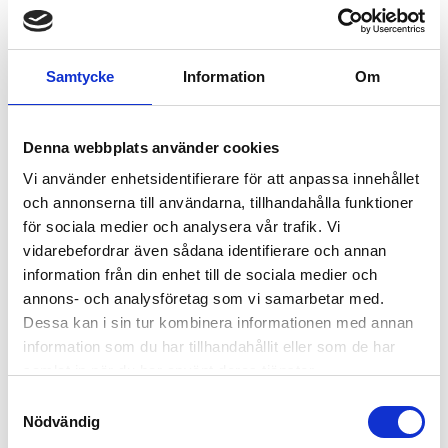
Samtycke
Information
Om
Testa dina kunskaper
Denna webbplats använder cookies
Vi använder enhetsidentifierare för att anpassa innehållet
och annonserna till användarna, tillhandahålla funktioner
för sociala medier och analysera vår trafik. Vi
vidarebefordrar även sådana identifierare och annan
information från din enhet till de sociala medier och
annons- och analysföretag som vi samarbetar med.
Dessa kan i sin tur kombinera informationen med annan
information som du har tillhandahållit eller som de har
samlat in när du har använt deras tjänster.
Samtyckesval
Nödvändig