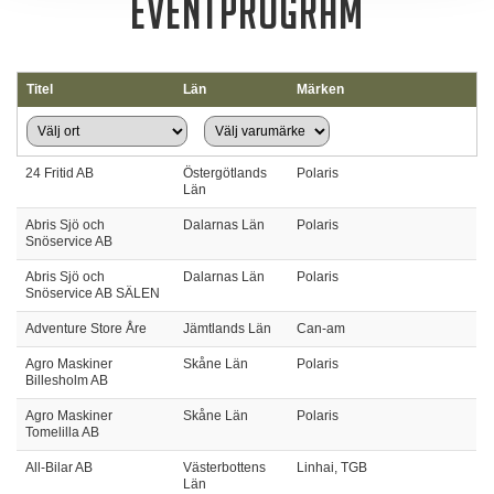
EVENTPROGRAM
Titel
Län
Märken
24 Fritid AB
Östergötlands
Polaris
Län
Abris Sjö och
Dalarnas Län
Polaris
Snöservice AB
Abris Sjö och
Dalarnas Län
Polaris
Snöservice AB SÄLEN
Adventure Store Åre
Jämtlands Län
Can-am
Agro Maskiner
Skåne Län
Polaris
Billesholm AB
Agro Maskiner
Skåne Län
Polaris
Tomelilla AB
All-Bilar AB
Västerbottens
Linhai, TGB
Län